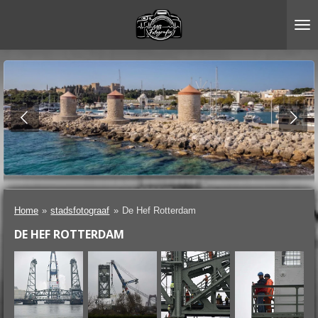
Ga
direct
naar
de
hoofdinhoud
Home
»
stadsfotograaf
»
De Hef Rotterdam
DE HEF ROTTERDAM