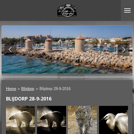
Ga
direct
naar
de
hoofdinhoud
Home
»
Blijdorp
»
Blijdorp 28-9-2016
BLIJDORP 28-9-2016