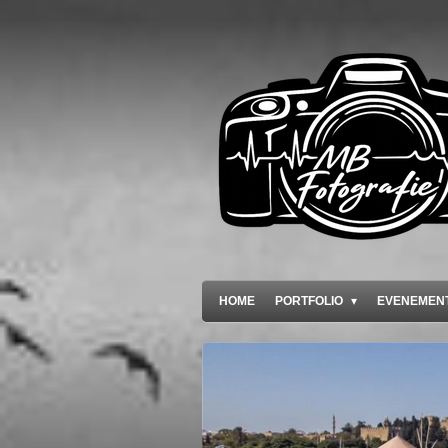
Ga
direct
naar
de
hoofdinhoud
HOME
PORTFOLIO
EVENEMEN