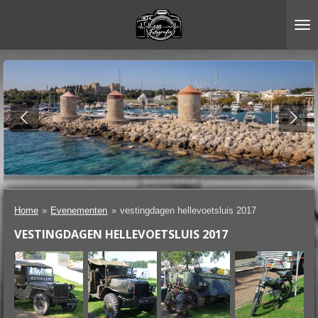
Ga
direct
naar
de
hoofdinhoud
Home
»
Evenementen
»
vestingdagen hellevoetsluis 2017
VESTINGDAGEN HELLEVOETSLUIS 2017