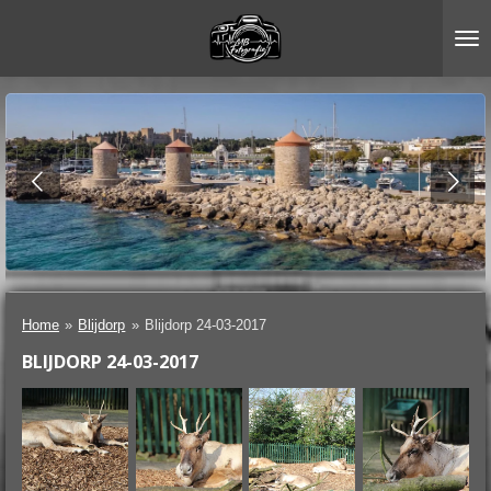
Ga
direct
naar
de
hoofdinhoud
Home
»
Blijdorp
»
Blijdorp 24-03-2017
BLIJDORP 24-03-2017