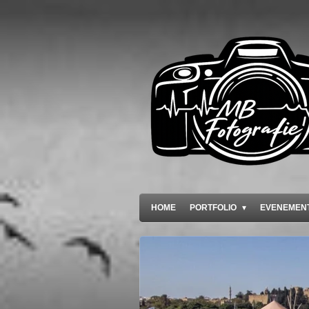
Ga
direct
naar
de
hoofdinhoud
HOME
PORTFOLIO
EVENEMEN