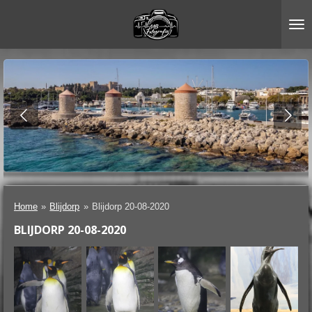
Ga
direct
naar
de
hoofdinhoud
Home
»
Blijdorp
»
Blijdorp 20-08-2020
BLIJDORP 20-08-2020